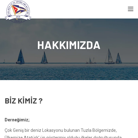
TOGGL
HAKKIMIZDA
BİZ KİMİZ ?
Derneğimiz;
Çok Geniş bir deniz Lokasyonu bulunan Tuzla Bölgemizde,
Ülkemize Atatürk’ ün göstermiş olduğu ilkeler doğrultusunda