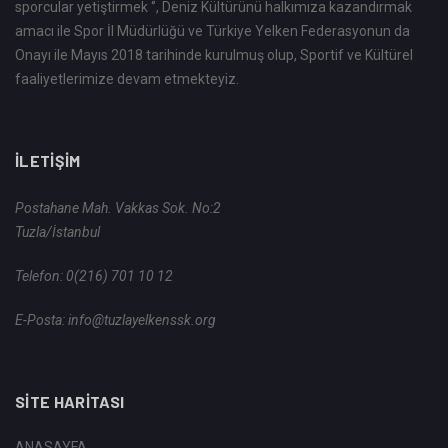
sporcular yetiştirmek ‘’, Deniz Kültürünü halkımıza kazandırmak
amacı ile Spor İl Müdürlüğü ve Türkiye Yelken Federasyonun da
Onayı ile Mayıs 2018 tarihinde kurulmuş olup, Sportif ve Kültürel
faaliyetlerimize devam etmekteyiz.
İLETIŞIM
Postahane Mah. Vakkas Sok. No:2
Tuzla/İstanbul
Telefon:
0(216) 701 10 12
E-Posta:
info@tuzlayelkenssk.org
SITE HARITASI
ANASAYFA