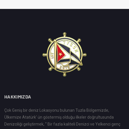
HAKKIMIZDA
Çok Geniş bir deniz Lokasyonu bulunan Tuzla Bölgemizde,
Ülkemize Atatürk’ ün göstermiş olduğu ilkeler doğrultusunda
Denizciliği geliştirmek, ‘’ Bir fazla kaliteli Denizci ve Yelkenci genç