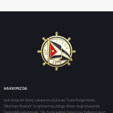
HAKKIMIZDA
Çok Geniş bir deniz Lokasyonu bulunan Tuzla Bölgemizde,
Ülkemize Atatürk’ ün göstermiş olduğu ilkeler doğrultusunda
Denizciliği geliştirmek, ‘’ Bir fazla kaliteli Denizci ve Yelkenci genç