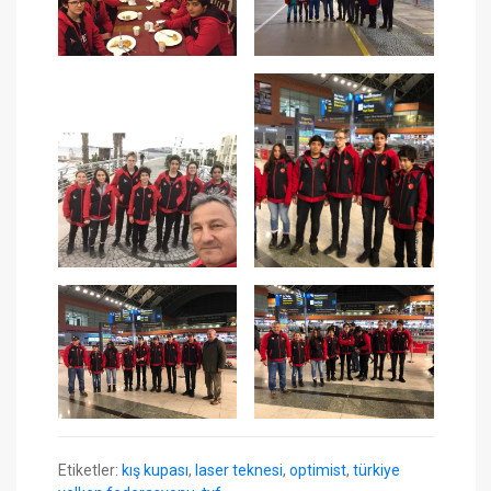
Etiketler:
kış kupası
,
laser teknesi
,
optimist
,
türkiye