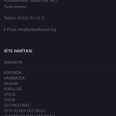
Postahane Mah. Vakkas Sok. No:2
Tuzla/İstanbul
Telefon:
0(216) 701 10 12
E-Posta:
info@tuzlayelkenssk.org
SITE HARITASI
ANASAYFA
KURUMSAL
HAKKIMIZDA
BAŞKAN
KURULLAR
ÜYELİK
TÜZÜK
EĞİTİMLERİMİZ
2019 YELKEN YAZ OKULU