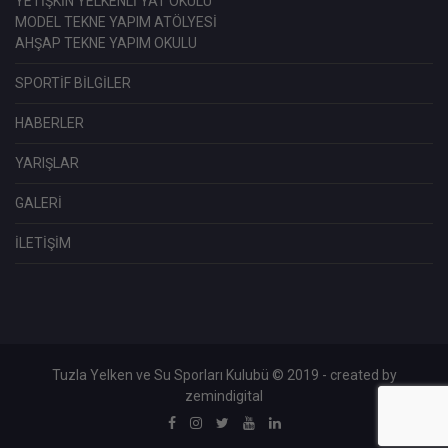
YETİŞKİN YELKENLİ YAT OKULU
MODEL TEKNE YAPIM ATÖLYESİ
AHŞAP TEKNE YAPIM OKULU
SPORTİF BİLGİLER
HABERLER
YARIŞLAR
GALERİ
İLETİŞİM
Tuzla Yelken ve Su Sporları Kulubü © 2019 - created by
zemindigital