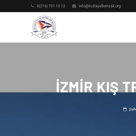
0(216) 701 10 12
info@tuzlayelkenssk.org
İZMIR KIŞ T
Şuba