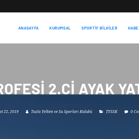
ANASAYFA
KURUMSAL
SPORTİF BİLGİLER
HABE
ROFESI 2.CI AYAK Y
t 22, 2019
Tuzla Yelken ve Su Sporları Kulubü
TYSSK
0 C