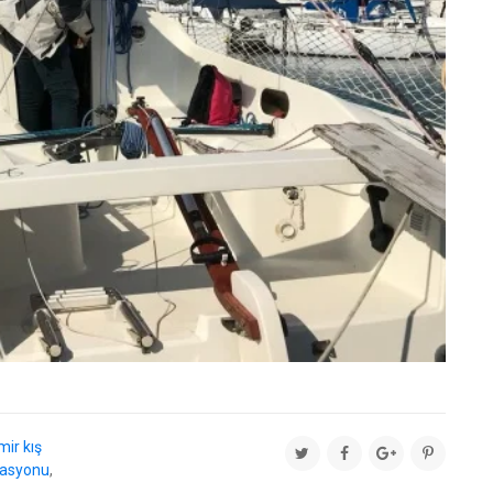
mir kış
rasyonu
,