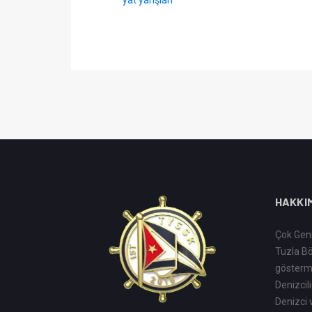
HAKKI
Çok Geni
Tuzla Bö
göstermi
Denizciliğ
Denizci 