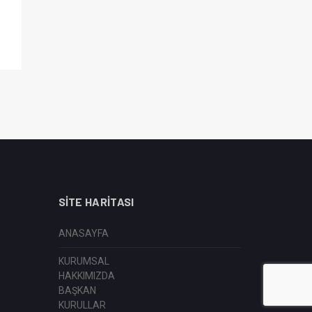
SITE HARITASI
ANASAYFA
KURUMSAL
HAKKIMIZDA
BAŞKAN
KURULLAR