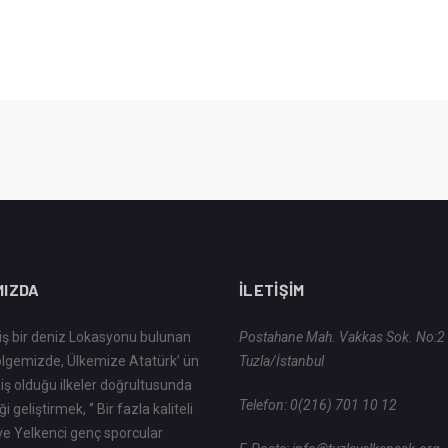
MIZDA
İLETIŞIM
ş bir deniz Lokasyonu bulunan
Postahane Mah. Vakkas Sok. No:2
lgemizde, Ülkemize Atatürk’ ün
Tuzla/İstanbul
ş olduğu ilkeler doğrultusunda
Telefon:
0(216) 701 10 12
i geliştirmek, ‘’ Bir fazla kaliteli
ve Yelkenci genç sporcular