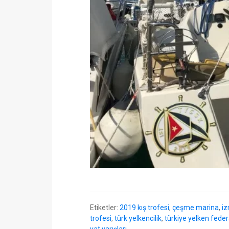
Etiketler:
2019 kış trofesi
,
çeşme marina
,
iz
trofesi
,
türk yelkencilik
,
türkiye yelken fede
yat yarışları